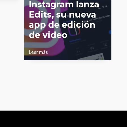
Instagram lanza
nuevas
Edits, su nueva
herramientas
app de edición
de
de video
edición
Instagram
Leer más
lanza
Edits,
su
nueva
app
de
edición
de