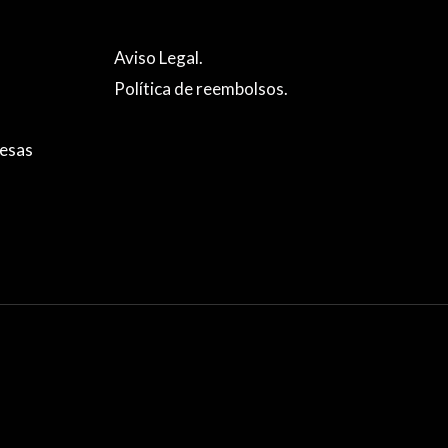
video
Aviso Legal.
Política de reembolsos.
resas