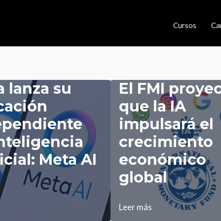
Cursos
Ca
 lanza su
El FMI proye
cación
que la IA
ependiente
impulsará el
nteligencia
crecimiento
ficial: Meta AI
económico
global
El
Leer más