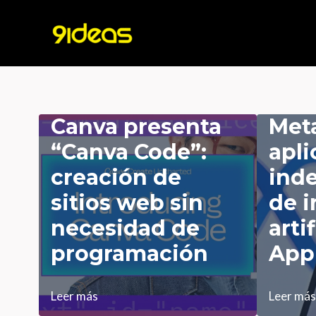
Ir
al
contenido
Canva presenta
Meta
“Canva Code”:
apli
creación de
ind
sitios web sin
de i
necesidad de
arti
programación
App
Canva
Meta
Leer más
Leer más