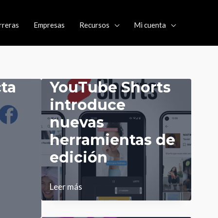
rreras
Empresas
Recursos
Mi cuenta
cta
YouTube Shorts
introduce
nuevas
herramientas de
edición
YouTube
Leer más
Shorts
introduce