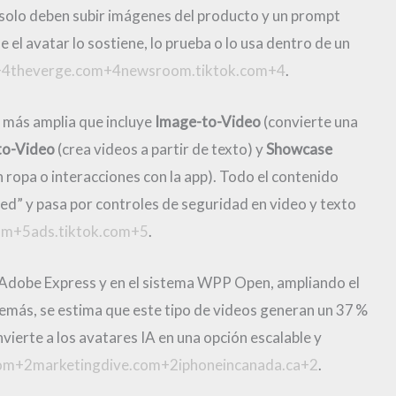
 solo deben subir imágenes del producto y un prompt
 el avatar lo sostiene, lo prueba o lo usa dentro de un
a+4theverge.com+4newsroom.tiktok.com+4
.
e más amplia que incluye
Image-to-Video
(convierte una
to-Video
(crea videos a partir de texto) y
Showcase
ropa o interacciones con la app). Todo el contenido
ed” y pasa por controles de seguridad en video y texto
om+5ads.tiktok.com+5
.
Adobe Express y en el sistema WPP Open, ampliando el
emás, se estima que este tipo de videos generan un 37 %
vierte a los avatares IA en una opción escalable y
om+2marketingdive.com+2iphoneincanada.ca+2
.