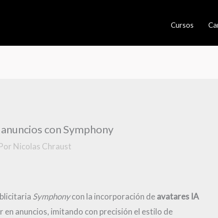
Cursos
Ca
a anuncios con Symphony
 Por
Nicolas Chraust
licitaria
Symphony
con la incorporación de
avatares IA
en anuncios, imitando con precisión el estilo de