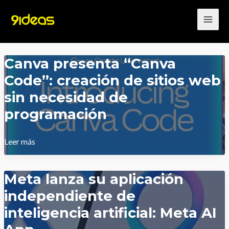
Ir
al
contenido
Canva presenta “Canva
Code”: creación de sitios web
sin necesidad de
programación
Canva
Leer más
presenta
“Canva
Meta lanza su aplicación
Code”:
independiente de
creación
inteligencia artificial: Meta AI
de
sitios